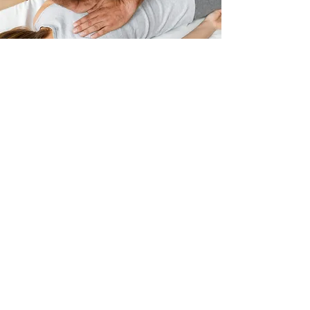
Alăturaţi-ne
Aderarea la IRO nu este doar o formalitate: este o
alegere conștientă de apartenență.
Înseamnă să faci parte dintr-o realitate care te
reprezintă, te susține și lucrează zi de zi pentru a-ți
îmbunătăți profesia.
Prin înregistrare, veți putea accesa beneficii
exclusive, evenimente de training, materiale
rezervate și o rețea care face diferența.
Înscrie-te