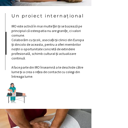
Un proiect internațional
IRO este activă în mai multe țări și se bazează pe
principiul că osteopatia nu are granițe, ci valori
comune.
Colaborăm cu școli, asociații și clinici din Europa
și dincolo de aceasta, pentru a oferi membrilor
noștri o oportunitate concretă de extindere
profesională, schimb cultural și actualizare
continuă.
A face parte din IRO înseamnă a te deschide către
lume și a crea o rețea de contacte cu colegi din
întreaga lume.