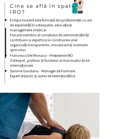
Cine se află în spatele
IRO?
Echipa noastră este formată din profesioniști cu ani
de experiență în osteopatie, educație și
management medical.
Fiecare membru al consiliului de administrație își
contribuie cu expertiza la construirea unei
organizații transparente, inovatoare și orientate
spre viitor.
Francesco Del Monaco – Președinte IRO
Osteopat, profesor și fondator al mai multor școli
internaționale.
Simone Giordano – Manager de Formare
Expert didactic și autor de texte științifice.