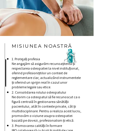
MISIUNEA NOASTRĂ
1. Protejați profesia
Ne angajăm să asigurăm recunoașterea și
respectarea osteopatiei la nivel instituțional,
oferind profesioniștilor un context de
reglementare clar, actualizând instrumentele
și oferind un sprijin real în cazul unor
probleme legale sau etice.
2. Consolidarea rolului osteopatului
Ne dorim ca osteopatul să fie recunoscut ca o
figură centrală în gestionarea sănătății
pacientului, atât în contexte private, cât și
multidisciplinare. Pentru a realiza acest lucru,
promovăm o viziune asupra osteopatiei
bazată pe dovezi, profesionalism și etică.
3. Promovarea calității în formare
IRO colaborează cu școli și institute care