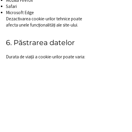
Mozilla Firefox
Safari
Microsoft Edge
Dezactivarea cookie-urilor tehnice poate
afecta unele funcționalități ale site-ului.
6. Păstrarea datelor
Durata de viață a cookie-urilor poate varia:
De sesiune: sunt șterse automat la
închiderea browserului.
Persistente: rămân stocate până la expirarea
setată sau ștergerea manuală.
7. Actualizări ale
Politicii de Cookie-uri
IRO își rezervă dreptul de a modifica
prezenta Politică de Cookie-uri în orice