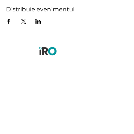
Distribuie evenimentul
Planurile noastre
Tel:
+39 351 94 84 954
Cine suntem
E-mail:
lauravoicu.isom@gmail.com
Contactaţi-ne
Municipiul Timisoara, Calea
MARTIRILOR 1989, Nr. 42, Scara B,
Vârstă] 1,
Ap. 8, Județul Timiș
Privacy Policy
Cookies Policy
ABONAȚI-VĂ
Primiți știri și actualizări.