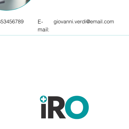
353456789
E-
giovanni.verdi@email.com
mail: