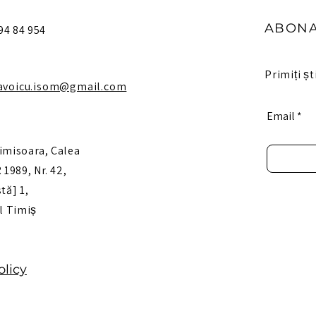
ABONA
 94 84 954
Primiți ști
avoicu.isom@gmail.com
Email
imisoara, Calea
1989, Nr. 42,
tă] 1,
ul Timiș
olicy