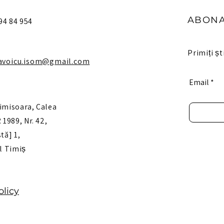
ABONA
 94 84 954
Primiți ști
avoicu.isom@gmail.com
Email
imisoara, Calea
1989, Nr. 42,
tă] 1,
ul Timiș
olicy