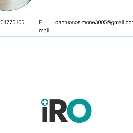
204770105
E-
dantuonosimone3005@gmail.c
mail: